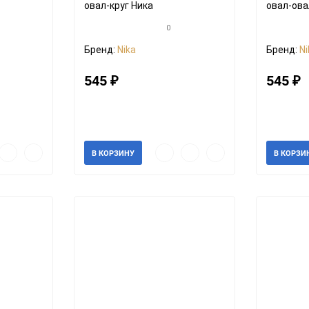
овал-круг Ника
овал-ова
0
Бренд:
Nika
Бренд:
Ni
545
545
₽
₽
Артикул: 353233
Артикул: 5
В наличии
В налич
рый
Добавить
Добавить
Быстрый
Добавить
Добавить
В КОРЗИНУ
В КОРЗИ
мотр
в
к
просмотр
в
к
избранное
сравнению
избранное
сравнению