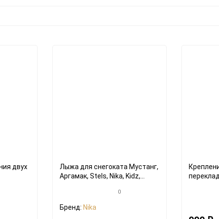
ния двух
Лыжа для снегоката Мустанг,
Креплени
Аргамак, Stels, Nika, Kidz,
переклад
Velta, Тимка, Барс и подобных
колясок (ус
0
подобных
Бренд:
Nika