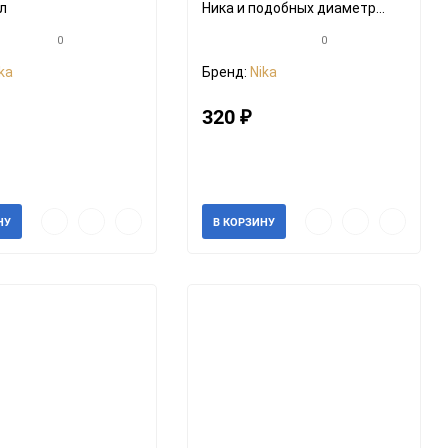
л
Ника и подобных диаметр
колеса 122мм на ось 8 мм.
0
0
ka
Бренд:
Nika
320
₽
3765
Артикул: 35356
ии
В наличии
Быстрый
Добавить
Добавить
Быстрый
Добавить
Добавить
НУ
В КОРЗИНУ
просмотр
в
к
просмотр
в
к
избранное
сравнению
избранное
сравнени