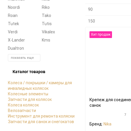
Noordi
Riko
90
Roan
Tako
150
Tutek
Tutis
Verdi
Vikalex
Хит продаж
X-Lander
Kms
Dualtron
показать еще
Каталог товаров
Колеса / покрышки / камеры для
инвалидных колясок
Колесные элементы
Запчасти для колясок
Крепеж для соедине
Колеса колясок
санок
Велозапчасти
7
Инструмент для ремонта коляски
Запчасти для санок и снегокатов
Бренд:
Nika