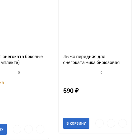
 снегоката боковые
Лыжа передняя для
комплекте)
снегоката Ника бирюзовая
0
0
ka
590
₽
Артикул: 564666
41559кroz
В наличии
ии
Быстрый
Добавить
Добавить
В КОРЗИНУ
Быстрый
Добавить
Добавить
просмотр
в
к
НУ
просмотр
в
к
избранное
сравнени
избранное
сравнению