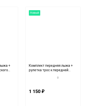
Новый
лыжа +
Комплект передняя лыжа +
ского
рулетка трос к передней
лыже детского снегоката
0
1 150
₽
Артикул: 3333кroz