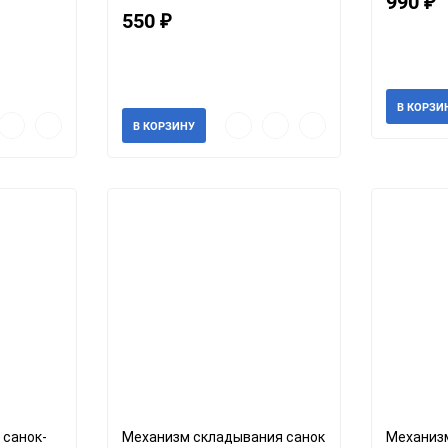
990
₽
550
₽
Артикул: 4
Артикул: 1122
В налич
В наличии
В КОРЗИ
рый
Добавить
Добавить
Быстрый
Добавить
Добавить
В КОРЗИНУ
мотр
в
к
просмотр
в
к
избранное
сравнению
избранное
сравнению
 санок-
Механизм складывания санок
Механиз