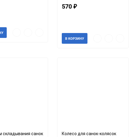
570
₽
56377
Артикул: 141559
ии
В наличии
Быстрый
Добавить
Добавить
НУ
просмотр
в
к
Быстрый
Добавить
Добавить
В КОРЗИНУ
избранное
сравнению
просмотр
в
к
избранное
сравнени
м складывания санок
Колесо для санок-колясок