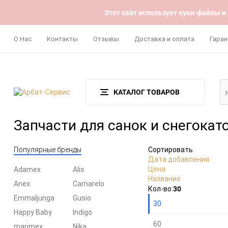
Этот сайт использует куки-файлы и
О Нас
Контакты
Отзывы
Доставка и оплата
Гаран
КАТАЛОГ ТОВАРОВ
Запчасти для санок и снегокат
Популярные бренды
Сортировать
Дата добавления
Цена
Adamex
Alis
Название
Anex
Camarelo
Плитка
Подробно
Компактно
30
Кол-во:
Emmaljunga
Gusio
30
Happy Baby
Indigo
60
marimex
Nika