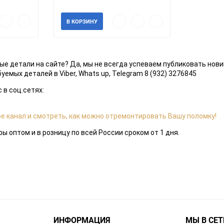
В наличии
рый
Добавить
Добавить
Быстрый
Добавить
Добавить
В КОРЗИНУ
мотр
в
к
просмотр
в
к
избранное
сравнению
избранное
сравнению
ые детали на сайте? Да, мы не всегда успеваем публиковать новин
емых деталей в Viber, Whats up, Telegram 8 (932) 3276845
 в соц.сетях:
e канал и смотреть, как можно отремонтировать Вашу поломку!
 оптом и в розницу по всей России сроком от 1 дня.
ИНФОРМАЦИЯ
МЫ В СЕТ