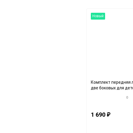
Новый
Комплект передняя 
две боковых для дет
снегоката
0
1 690
₽
Артикул: 3334кroz