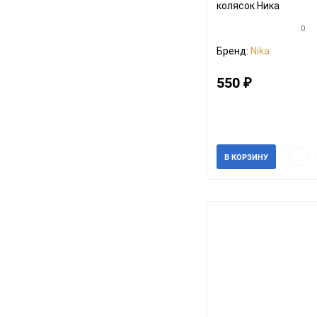
колясок Ника
0
Бренд:
Nika
550
₽
Артикул: 054735L
В наличии
Быст
В КОРЗИНУ
прос