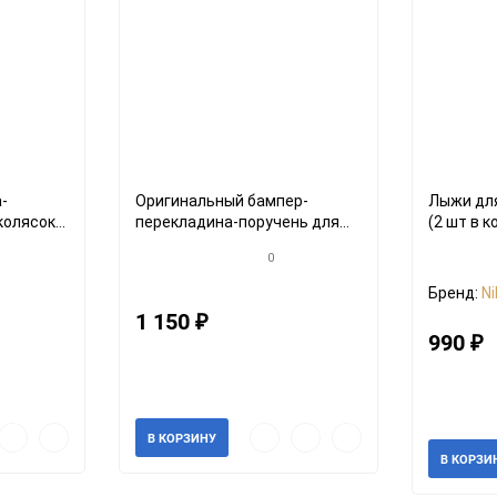
-
Оригинальный бампер-
Лыжи для
колясок
перекладина-поручень для
(2 шт в 
подобных
санок-колясок Ника и
0
подобных, серый
Бренд:
Ni
1 150
₽
990
₽
Артикул: 54633
Артикул: 1
В наличии
В налич
рый
Добавить
Добавить
Быстрый
Добавить
Добавить
В КОРЗИНУ
мотр
в
к
просмотр
в
к
В КОРЗИ
избранное
сравнению
избранное
сравнению