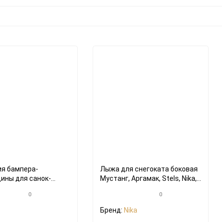
я бампера-
Лыжа для снегоката боковая
ины для санок-
Мустанг, Аргамак, Stels, Nika,
иленный) Ника и
Kidz, Velta, Тимка, Барс и
0
0
 (пара)
подобных
Бренд:
Nika