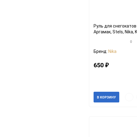
Руль для снегокатов
Аргамак, Stels, Nika, K
Velta, Тимка, Барс и
0
Бренд:
Nika
650
₽
Артикул: 30756
В наличии
Быст
В КОРЗИНУ
прос