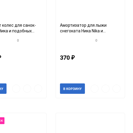
 колес для санок-
Амортизатор для лыжи
Ника и подобных
снегоката Ника Nika и
колеса 122мм на ось
аналогов 12 мм, комплект 2
0
0
т
шт
370
₽
₽
0042кroz
Артикул: 765765кroz
ии
В наличии
Быстрый
Добавить
Добавить
Быстрый
Добавить
Добавить
НУ
В КОРЗИНУ
просмотр
в
к
просмотр
в
к
избранное
сравнению
избранное
сравнени
аж