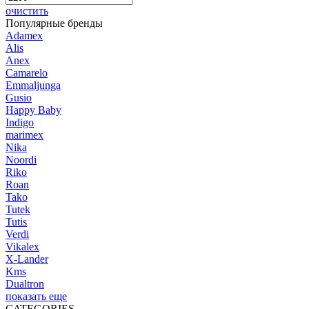
очистить
Популярные бренды
Adamex
Alis
Anex
Camarelo
Emmaljunga
Gusio
Happy Baby
Indigo
marimex
Nika
Noordi
Riko
Roan
Tako
Tutek
Tutis
Verdi
Vikalex
X-Lander
Kms
Dualtron
показать еще
CATEGORIES