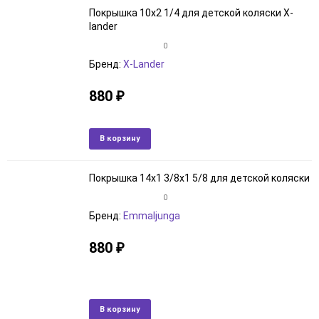
Покрышка 10х2 1/4 для детской коляски X-
lander
0
Бренд:
X-Lander
880
₽
В наличии
Добавить
Добави
В корзину
в
к
избранное
сравне
Покрышка 14x1 3/8x1 5/8 для детской коляски
0
Бренд:
Emmaljunga
880
₽
Артикул: 30744288
В наличии
Добавить
Добави
В корзину