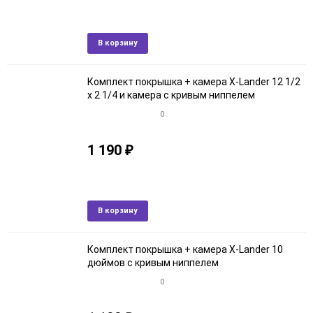
Артикул: 6кroz
В наличии
Добавить
Добави
В корзину
в
к
избранное
сравне
Комплект покрышка + камера X-Lander 12 1/2
x 2 1/4 и камера с кривым ниппелем
0
1 190
₽
Артикул: 7кroz
В наличии
Добавить
Добави
В корзину
в
к
избранное
сравне
Комплект покрышка + камера X-Lander 10
дюймов с кривым ниппелем
0