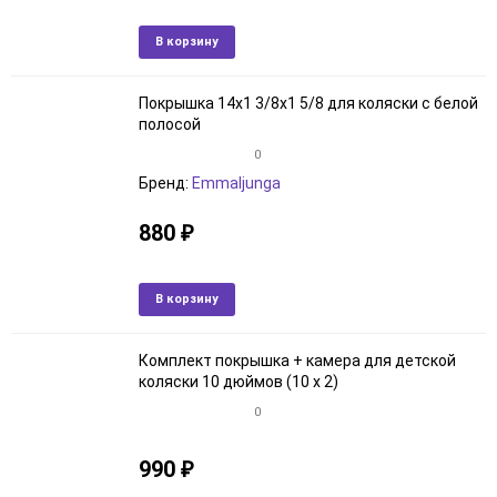
В наличии
Добавить
Добави
В корзину
в
к
избранное
сравне
Покрышка 14x1 3/8x1 5/8 для коляски с белой
полосой
0
Бренд:
Emmaljunga
880
₽
В наличии
Добавить
Добави
В корзину
в
к
избранное
сравне
Комплект покрышка + камера для детской
коляски 10 дюймов (10 х 2)
0
990
₽