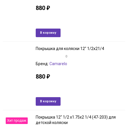
90
880
₽
Артикул: 30760230
150
В наличии
Добавить
Добави
В корзину
в
к
избранное
сравне
Покрышка для коляски 12" 1/2x21/4
0
Бренд:
Camarelo
880
₽
Артикул: 307121237
В наличии
Добавить
Добави
В корзину
в
к
избранное
сравне
Покрышка 12" 1/2 х1.75х2 1/4 (47-203) для
Хит продаж
детской коляски