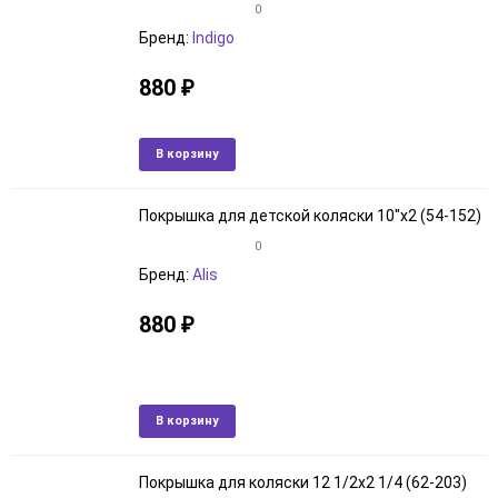
0
Бренд:
Indigo
880
₽
В наличии
Добавить
Добави
В корзину
в
к
избранное
сравне
Покрышка для детской коляски 10"x2 (54-152)
0
Бренд:
Alis
880
₽
Артикул: 3071021237
В наличии
Добавить
Добави
В корзину
в
к
избранное
сравне
Покрышка для коляски 12 1/2x2 1/4 (62-203)