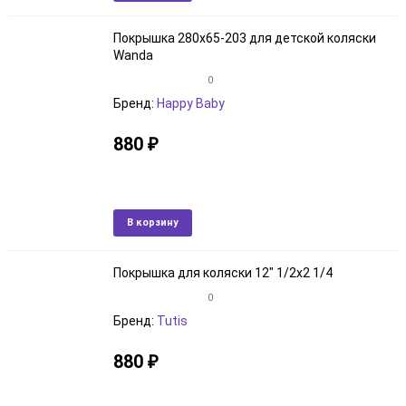
в
к
избранное
сравне
Покрышка 280x65-203 для детской коляски
Wanda
0
Бренд:
Happy Baby
880
₽
Артикул: 3072801069
В наличии
Добавить
Добави
В корзину
в
к
избранное
сравне
Покрышка для коляски 12" 1/2х2 1/4
0
Бренд:
Tutis
880
₽
Артикул: 307121033