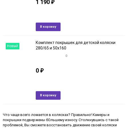
1 190
₽
Артикул: 8кroz
В наличии
Добавить
Добави
В корзину
в
к
избранное
сравне
Комплект покрышек для детской коляски
Новый
280/65 и 50x160
0
0
₽
Артикул: 1069кroz
В наличии
Добавить
Добави
В корзину
в
к
избранное
сравне
Что чаще всего ломается в колясках? Правильно! Камеры и
покрышки подвержены бОльшему износу. Столкнувшись с такой
проблемой, Вы сможете восстановить движение своей коляски