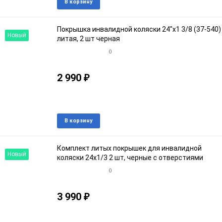
Добавить
Доба
В корзину
в
к
избранное
срав
Покрышка инвалидной коляски 24"х1 3/8 (37-540)
Новый
литая, 2 шт черная
0
2 990
₽
Артикул: 89080кroz
В наличии
Добавить
Доба
В корзину
в
к
избранное
срав
Комплект литых покрышек для инвалидной
Новый
коляски 24х1/3 2 шт, черные с отверстиями
0
3 990
₽
Артикул: 2341915кroz