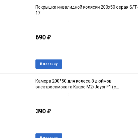
избранное
срав
Покрышка инвалидной коляски 200x50 серая S/T-
17
0
690
₽
Артикул: 30720050191
В наличии
Добавить
Доба
В корзину
в
к
избранное
срав
Камера 200*50 для колеса 8 дюймов
электросамоката Kugoo M2/Joyor F1 (с
изогнутым ниппелем).
0
390
₽
Артикул: 30820050
В наличии
Добавить
Доба
В корзину