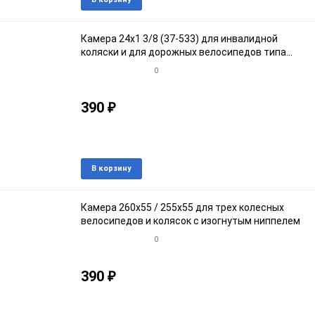
в
к
избранное
срав
Камера 24x1 3/8 (37-533) для инвалидной
коляски и для дорожных велосипедов типа
"Салют"
0
390
₽
Артикул: 30824533-012
В наличии
Добавить
Доба
В корзину
в
к
избранное
срав
Камера 260х55 / 255х55 для трех колесных
велосипедов и колясок с изогнутым ниппелем
0
390
₽
Артикул: 30826055