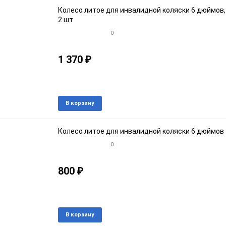
избранное
срав
Колесо литое для инвалидной коляски 6 дюймов,
2 шт
0
1 370
₽
Артикул: 99967кroz
В наличии
Добавить
Доба
В корзину
в
к
избранное
срав
Колесо литое для инвалидной коляски 6 дюймов
0
800
₽
Артикул: 99967
В наличии
Добавить
Доба
В корзину
в
к