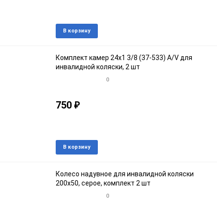
Артикул: 57464кroz
В наличии
Добавить
Доба
В корзину
в
к
избранное
срав
Комплект камер 24x1 3/8 (37-533) A/V для
инвалидной коляски, 2 шт
0
750
₽
Артикул: инва24кroz
В наличии
Добавить
Доба
В корзину
в
к
избранное
срав
Колесо надувное для инвалидной коляски
200х50, серое, комплект 2 шт
0