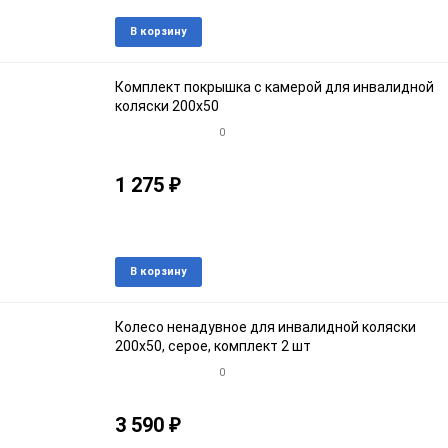
В наличии
Добавить
Доба
В корзину
в
к
избранное
срав
Комплект покрышка с камерой для инвалидной
коляски 200х50
0
1 275
₽
Артикул: 18кroz
В наличии
Добавить
Доба
В корзину
в
к
избранное
срав
Колесо ненадувное для инвалидной коляски
200х50, серое, комплект 2 шт
0
3 590
₽