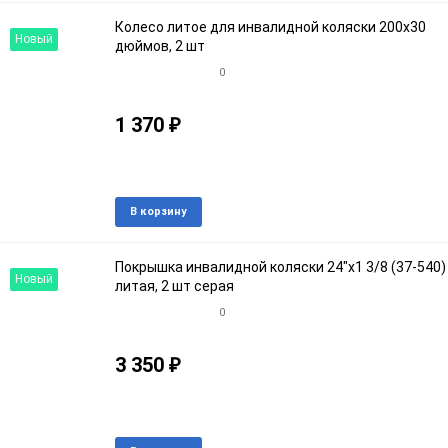
избранное
срав
Колесо литое для инвалидной коляски 200х30
Новый
дюймов, 2 шт
0
1 370
₽
Артикул: 679657кroz
В наличии
Добавить
Доба
В корзину
в
к
избранное
срав
Покрышка инвалидной коляски 24"х1 3/8 (37-540)
Новый
литая, 2 шт серая
0
3 350
₽
Артикул: 89567кroz
В наличии