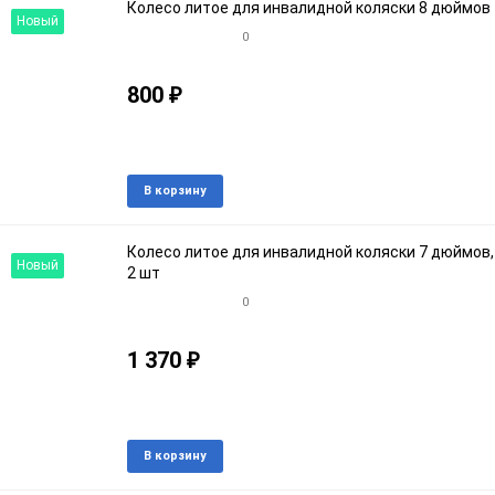
Колесо литое для инвалидной коляски 8 дюймов
Новый
0
800
₽
Артикул: 999767
В наличии
Добавить
Доба
В корзину
в
к
избранное
срав
Колесо литое для инвалидной коляски 7 дюймов,
Новый
2 шт
0
1 370
₽
Артикул: 453771кroz
В наличии
Добавить
Доба
В корзину
в
к