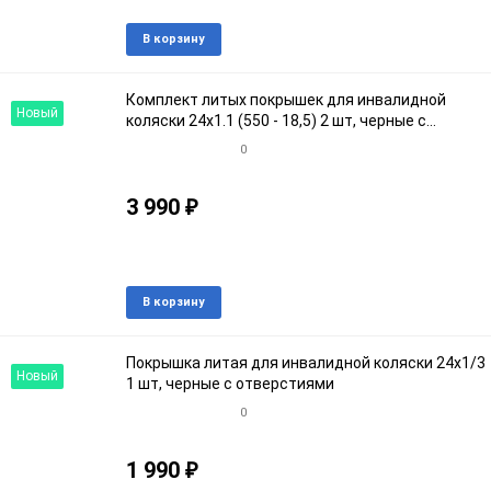
В наличии
Добавить
Доба
В корзину
в
к
избранное
срав
Комплект литых покрышек для инвалидной
Новый
коляски 24х1.1 (550 - 18,5) 2 шт, черные с
отвертиями
0
3 990
₽
Артикул: 54460кroz
В наличии
Добавить
Доба
В корзину
в
к
избранное
срав
Покрышка литая для инвалидной коляски 24х1/3
Новый
1 шт, черные с отверстиями
0
1 990
₽