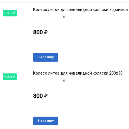
избранное
срав
Колесо литое для инвалидной коляски 7 дюймов
Новый
0
800
₽
Артикул: 453771
В наличии
Добавить
Доба
В корзину
в
к
избранное
срав
Колесо литое для инвалидной коляски 200х30
Новый
0
800
₽
Артикул: 679657
В наличии
Добавить
Доба
В корзину
в
к