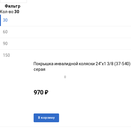
Фильтр
Плитка
Подробно
Компактно
Кол-во:
30
30
60
90
150
Покрышка инвалидной коляски 24"х1 3/8 (37-540)
серая
0
970
₽
Артикул: 30724-37
В наличии
Добавить
Доба
В корзину
в
к
избранное
срав