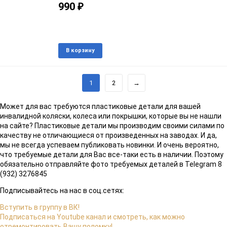
990
₽
Артикул: 756785
В наличии
Добавить
Доба
В корзину
в
к
избранное
срав
1
2
→
Может для вас требуются пластиковые детали для вашей
инвалидной коляски, колеса или покрышки, которые вы не нашли
на сайте? Пластиковые детали мы производим своими силами по
качеству не отличающиеся от произведенных на заводах. И да,
мы не всегда успеваем публиковать новинки. И очень вероятно,
что требуемые детали для Вас все-таки есть в наличии. Поэтому
обязательно отправляйте фото требуемых деталей в Telegram 8
(932) 3276845
Подписывайтесь на нас в соц.сетях:
Вступить в группу в ВК!
Подписаться на Youtube канал и смотреть, как можно
отремонтировать Вашу поломку!