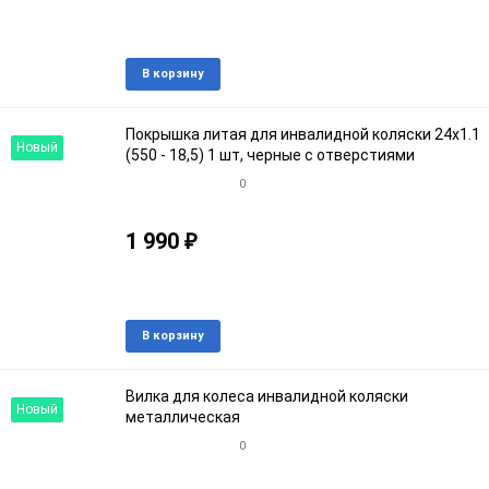
Артикул: 2341915
В наличии
Добавить
Доба
В корзину
в
к
избранное
срав
Покрышка литая для инвалидной коляски 24х1.1
Новый
(550 - 18,5) 1 шт, черные с отверстиями
0
1 990
₽
Артикул: 54460
В наличии
Добавить
Доба
В корзину
в
к
избранное
срав
Вилка для колеса инвалидной коляски
Новый
металлическая
0